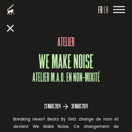
FR
EN
ATELIER
WE MAKE NOISE
ATELIER M.A.O. EN NON-MIXITÉ
23 MARS 2024
30 MARS 2024
Breaking news!! Beats By Girlz change de nom et
devient We Make Noise. Ce changement de